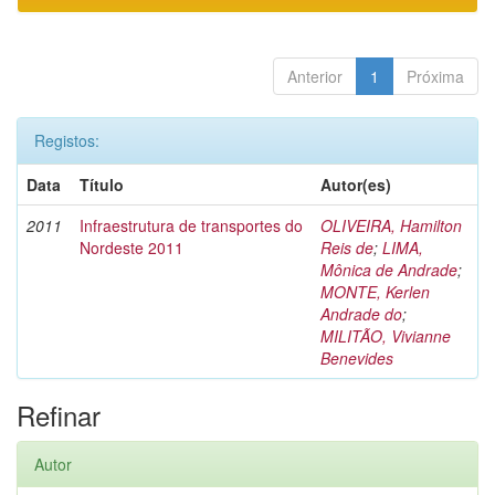
Anterior
1
Próxima
Registos:
Data
Título
Autor(es)
2011
Infraestrutura de transportes do
OLIVEIRA, Hamilton
Nordeste 2011
Reis de
;
LIMA,
Mônica de Andrade
;
MONTE, Kerlen
Andrade do
;
MILITÃO, Vivianne
Benevides
Refinar
Autor