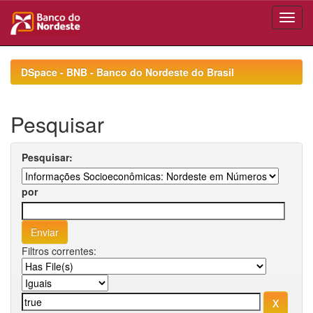
Skip
navigation
DSpace - BNB - Banco do Nordeste do Brasil
Pesquisar
Pesquisar:
por
Filtros correntes: