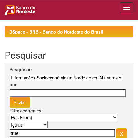
Skip
navigation
DSpace - BNB - Banco do Nordeste do Brasil
Pesquisar
Pesquisar:
por
Filtros correntes: