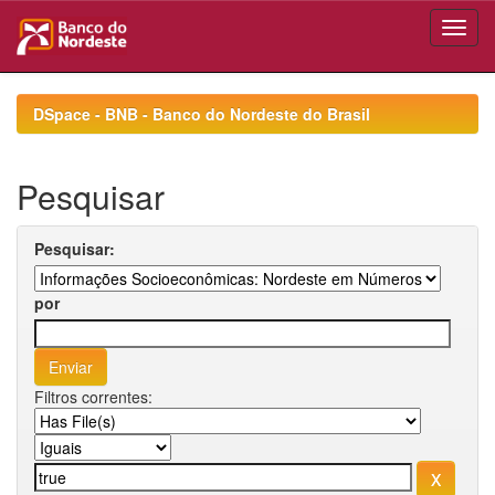
Skip
navigation
DSpace - BNB - Banco do Nordeste do Brasil
Pesquisar
Pesquisar:
por
Filtros correntes: