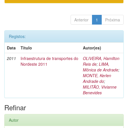
Anterior
1
Próxima
Registos:
Data
Título
Autor(es)
2011
Infraestrutura de transportes do
OLIVEIRA, Hamilton
Nordeste 2011
Reis de
;
LIMA,
Mônica de Andrade
;
MONTE, Kerlen
Andrade do
;
MILITÃO, Vivianne
Benevides
Refinar
Autor