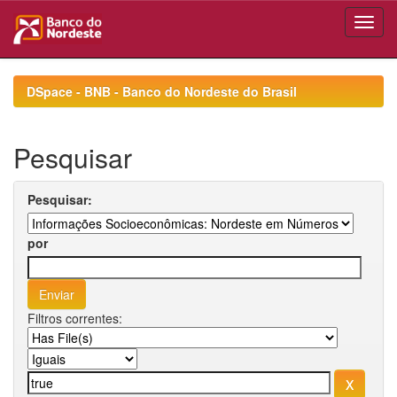
Skip
navigation
DSpace - BNB - Banco do Nordeste do Brasil
Pesquisar
Pesquisar:
por
Filtros correntes: