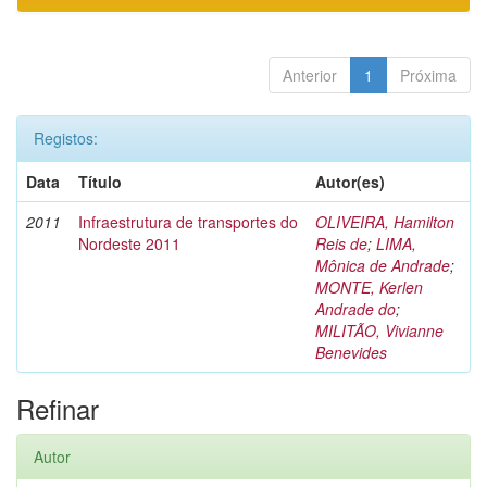
Anterior
1
Próxima
Registos:
Data
Título
Autor(es)
2011
Infraestrutura de transportes do
OLIVEIRA, Hamilton
Nordeste 2011
Reis de
;
LIMA,
Mônica de Andrade
;
MONTE, Kerlen
Andrade do
;
MILITÃO, Vivianne
Benevides
Refinar
Autor