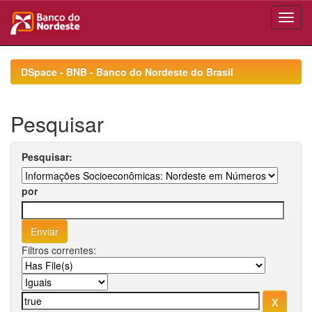
Skip
navigation
DSpace - BNB - Banco do Nordeste do Brasil
Pesquisar
Pesquisar:
por
Filtros correntes: