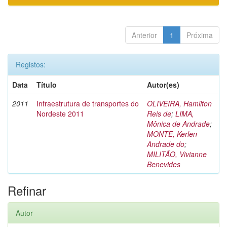
Anterior
1
Próxima
Registos:
Data
Título
Autor(es)
2011
Infraestrutura de transportes do
OLIVEIRA, Hamilton
Nordeste 2011
Reis de
;
LIMA,
Mônica de Andrade
;
MONTE, Kerlen
Andrade do
;
MILITÃO, Vivianne
Benevides
Refinar
Autor