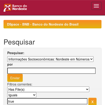
Skip
navigation
DSpace - BNB - Banco do Nordeste do Brasil
Pesquisar
Pesquisar:
por
Filtros correntes: