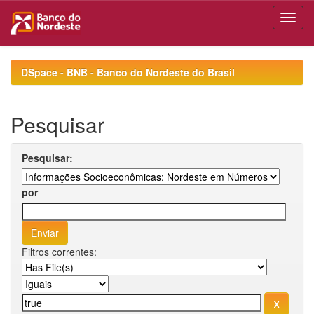
Skip
navigation
DSpace - BNB - Banco do Nordeste do Brasil
Pesquisar
Pesquisar:
por
Filtros correntes: