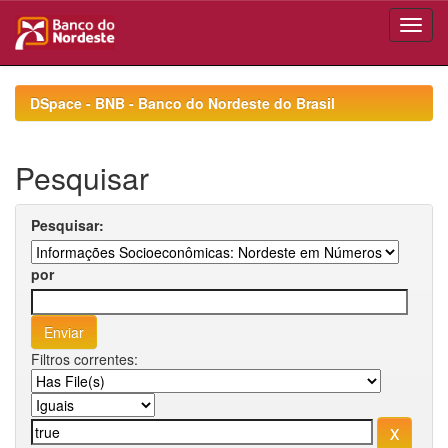
Skip
navigation
DSpace - BNB - Banco do Nordeste do Brasil
Pesquisar
Pesquisar:
por
Filtros correntes: