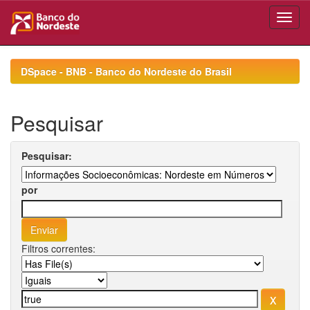
Skip
navigation
DSpace - BNB - Banco do Nordeste do Brasil
Pesquisar
Pesquisar:
por
Filtros correntes: