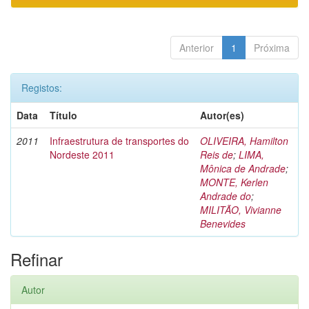
Anterior
1
Próxima
Registos:
Data
Título
Autor(es)
2011
Infraestrutura de transportes do
OLIVEIRA, Hamilton
Nordeste 2011
Reis de
;
LIMA,
Mônica de Andrade
;
MONTE, Kerlen
Andrade do
;
MILITÃO, Vivianne
Benevides
Refinar
Autor