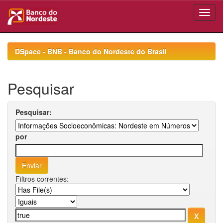
Skip
navigation
DSpace - BNB - Banco do Nordeste do Brasil
Pesquisar
Pesquisar:
por
Filtros correntes: