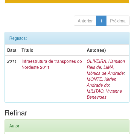
Anterior
1
Próxima
Registos:
Data
Título
Autor(es)
2011
Infraestrutura de transportes do
OLIVEIRA, Hamilton
Nordeste 2011
Reis de
;
LIMA,
Mônica de Andrade
;
MONTE, Kerlen
Andrade do
;
MILITÃO, Vivianne
Benevides
Refinar
Autor