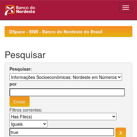
Skip
navigation
DSpace - BNB - Banco do Nordeste do Brasil
Pesquisar
Pesquisar:
por
Filtros correntes: