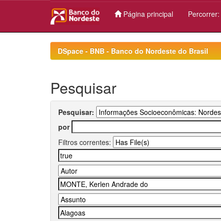
Página principal
Percorrer
Skip
navigation
DSpace - BNB - Banco do Nordeste do Brasil
Pesquisar
Pesquisar:
por
Filtros correntes: