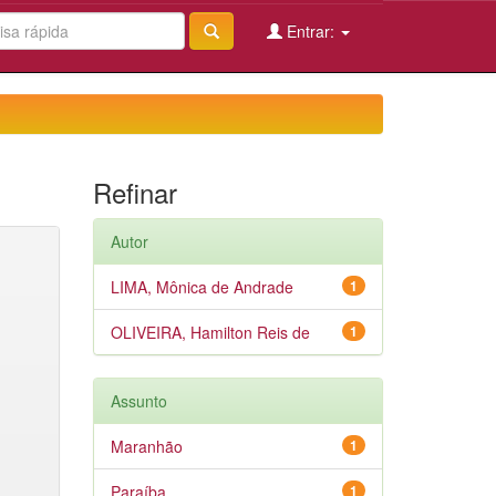
Entrar:
Refinar
Autor
LIMA, Mônica de Andrade
1
OLIVEIRA, Hamilton Reis de
1
Assunto
Maranhão
1
Paraíba
1