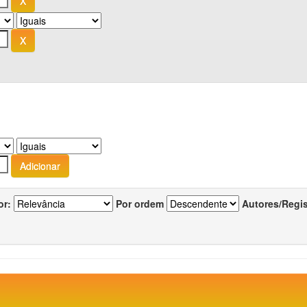
or:
Por ordem
Autores/Regi