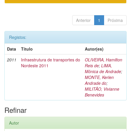
Anterior
1
Próxima
Registos:
Data
Título
Autor(es)
2011
Infraestrutura de transportes do
OLIVEIRA, Hamilton
Nordeste 2011
Reis de
;
LIMA,
Mônica de Andrade
;
MONTE, Kerlen
Andrade do
;
MILITÃO, Vivianne
Benevides
Refinar
Autor