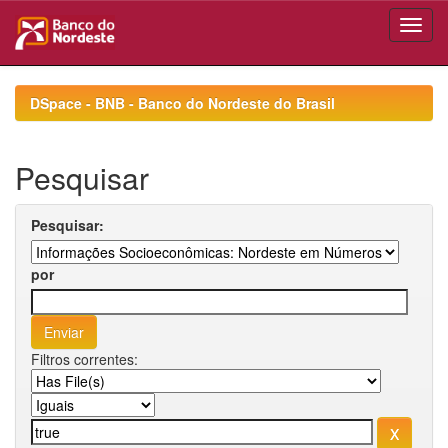
Skip
navigation
DSpace - BNB - Banco do Nordeste do Brasil
Pesquisar
Pesquisar:
por
Filtros correntes: