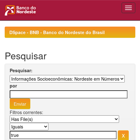
Skip
navigation
DSpace - BNB - Banco do Nordeste do Brasil
Pesquisar
Pesquisar:
por
Filtros correntes: