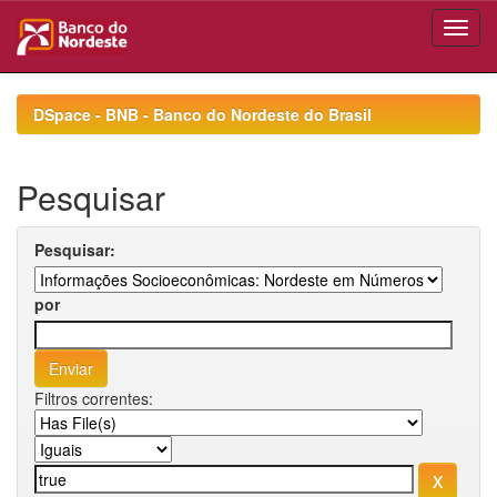
Skip
navigation
DSpace - BNB - Banco do Nordeste do Brasil
Pesquisar
Pesquisar:
por
Filtros correntes: