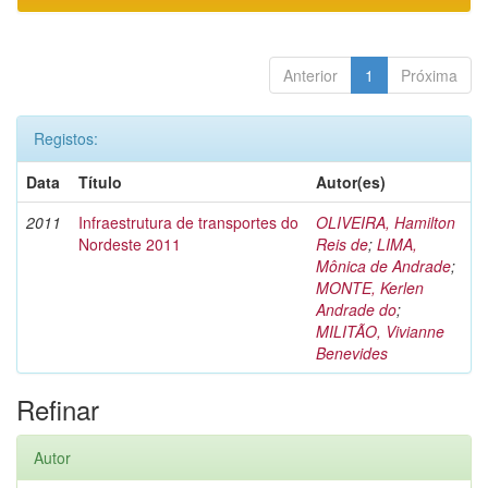
Anterior
1
Próxima
Registos:
Data
Título
Autor(es)
2011
Infraestrutura de transportes do
OLIVEIRA, Hamilton
Nordeste 2011
Reis de
;
LIMA,
Mônica de Andrade
;
MONTE, Kerlen
Andrade do
;
MILITÃO, Vivianne
Benevides
Refinar
Autor