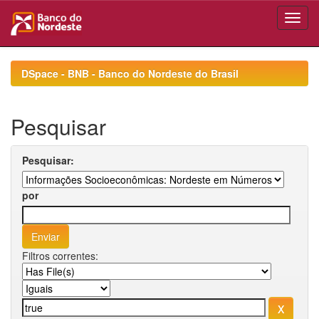
Skip
navigation
DSpace - BNB - Banco do Nordeste do Brasil
Pesquisar
Pesquisar:
por
Filtros correntes: