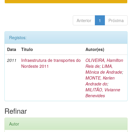
Anterior
1
Próxima
Registos:
Data
Título
Autor(es)
2011
Infraestrutura de transportes do
OLIVEIRA, Hamilton
Nordeste 2011
Reis de
;
LIMA,
Mônica de Andrade
;
MONTE, Kerlen
Andrade do
;
MILITÃO, Vivianne
Benevides
Refinar
Autor