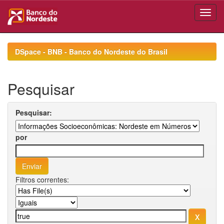
Skip
navigation
DSpace - BNB - Banco do Nordeste do Brasil
Pesquisar
Pesquisar:
por
Filtros correntes: