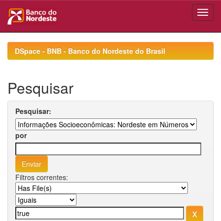
Skip
navigation
DSpace - BNB - Banco do Nordeste do Brasil
Pesquisar
Pesquisar:
por
Filtros correntes: