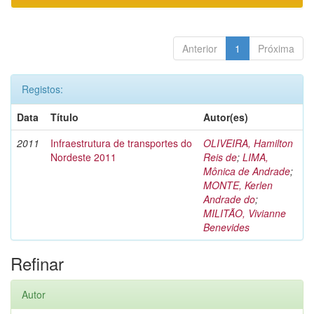
Anterior
1
Próxima
Registos:
Data
Título
Autor(es)
2011
Infraestrutura de transportes do
OLIVEIRA, Hamilton
Nordeste 2011
Reis de
;
LIMA,
Mônica de Andrade
;
MONTE, Kerlen
Andrade do
;
MILITÃO, Vivianne
Benevides
Refinar
Autor