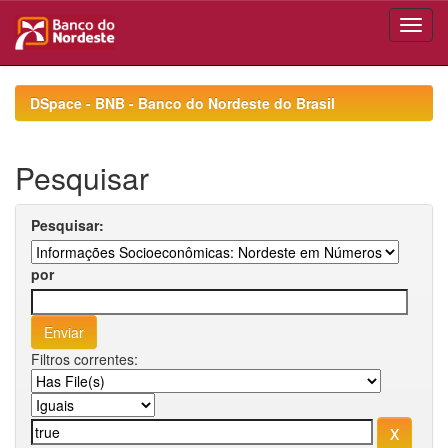
Skip
navigation
DSpace - BNB - Banco do Nordeste do Brasil
Pesquisar
Pesquisar:
por
Filtros correntes: