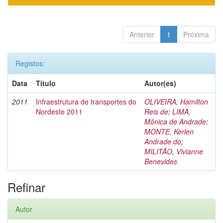
Anterior
1
Próxima
Registos:
Data
Título
Autor(es)
2011
Infraestrutura de transportes do
OLIVEIRA, Hamilton
Nordeste 2011
Reis de
;
LIMA,
Mônica de Andrade
;
MONTE, Kerlen
Andrade do
;
MILITÃO, Vivianne
Benevides
Refinar
Autor