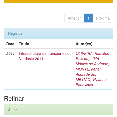
Anterior
1
Próxima
Registos:
Data
Título
Autor(es)
2011
Infraestrutura de transportes do
OLIVEIRA, Hamilton
Nordeste 2011
Reis de
;
LIMA,
Mônica de Andrade
;
MONTE, Kerlen
Andrade do
;
MILITÃO, Vivianne
Benevides
Refinar
Autor