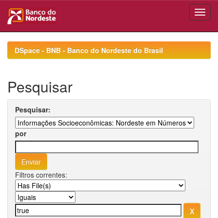
Skip
navigation
DSpace - BNB - Banco do Nordeste do Brasil
Pesquisar
Pesquisar:
por
Filtros correntes: