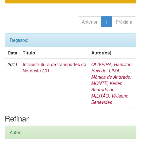
Anterior
1
Próxima
Registos:
Data
Título
Autor(es)
2011
Infraestrutura de transportes do
OLIVEIRA, Hamilton
Nordeste 2011
Reis de
;
LIMA,
Mônica de Andrade
;
MONTE, Kerlen
Andrade do
;
MILITÃO, Vivianne
Benevides
Refinar
Autor