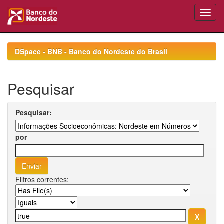
Skip
navigation
DSpace - BNB - Banco do Nordeste do Brasil
Pesquisar
Pesquisar:
por
Filtros correntes: