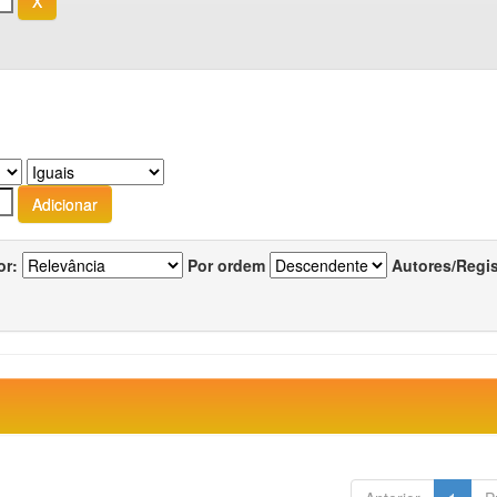
or:
Por ordem
Autores/Regi