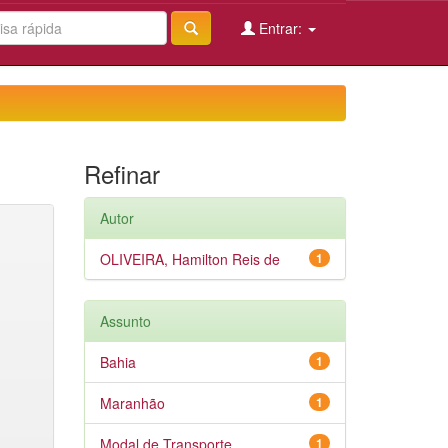
Entrar:
Refinar
Autor
OLIVEIRA, Hamilton Reis de
1
Assunto
Bahia
1
Maranhão
1
Modal de Transporte
1