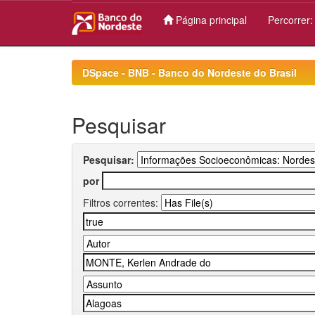
Página principal
Percorrer
Skip
navigation
DSpace - BNB - Banco do Nordeste do Brasil
Pesquisar
Pesquisar:
por
Filtros correntes: