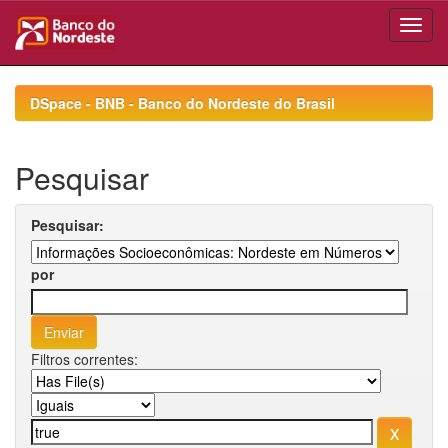
Skip
navigation
DSpace - BNB - Banco do Nordeste do Brasil
Pesquisar
Pesquisar:
por
Filtros correntes: