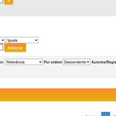
or:
Por ordem
Autores/Regi