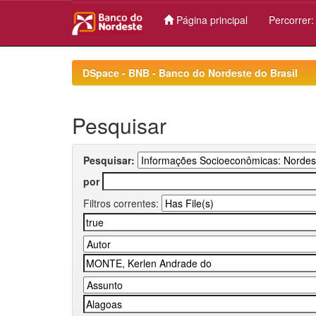
Página principal
Percorrer
Skip
navigation
DSpace - BNB - Banco do Nordeste do Brasil
Pesquisar
Pesquisar:
por
Filtros correntes: