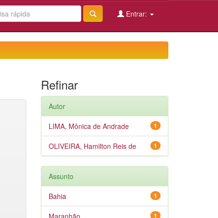
Entrar:
Refinar
Autor
LIMA, Mônica de Andrade
1
OLIVEIRA, Hamilton Reis de
1
Assunto
Bahia
1
Maranhão
1