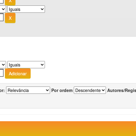
or:
Por ordem
Autores/Regi