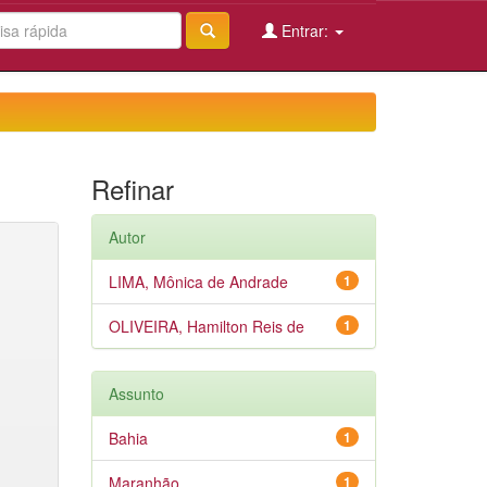
Entrar:
Refinar
Autor
LIMA, Mônica de Andrade
1
OLIVEIRA, Hamilton Reis de
1
Assunto
Bahia
1
Maranhão
1