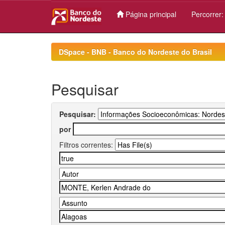
Página principal
Percorrer
Skip
navigation
DSpace - BNB - Banco do Nordeste do Brasil
Pesquisar
Pesquisar:
por
Filtros correntes: