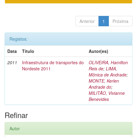
Anterior
1
Próxima
Registos:
Data
Título
Autor(es)
2011
Infraestrutura de transportes do
OLIVEIRA, Hamilton
Nordeste 2011
Reis de
;
LIMA,
Mônica de Andrade
;
MONTE, Kerlen
Andrade do
;
MILITÃO, Vivianne
Benevides
Refinar
Autor