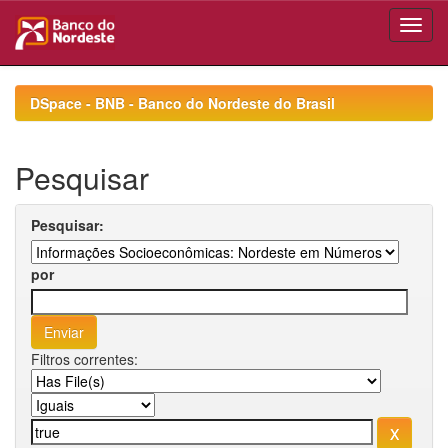
Skip
navigation
DSpace - BNB - Banco do Nordeste do Brasil
Pesquisar
Pesquisar:
por
Filtros correntes: