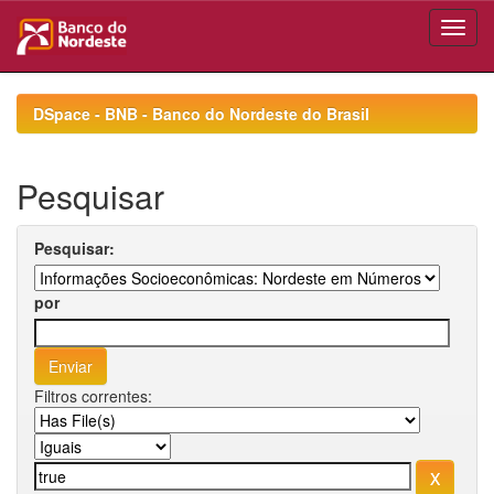
Skip
navigation
DSpace - BNB - Banco do Nordeste do Brasil
Pesquisar
Pesquisar:
por
Filtros correntes: