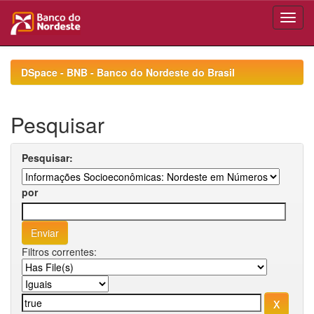
Skip
navigation
DSpace - BNB - Banco do Nordeste do Brasil
Pesquisar
Pesquisar:
por
Filtros correntes: