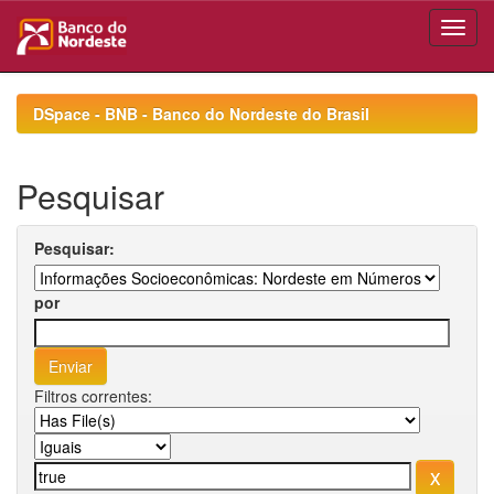
Skip
navigation
DSpace - BNB - Banco do Nordeste do Brasil
Pesquisar
Pesquisar:
por
Filtros correntes: