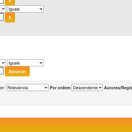
or:
Por ordem
Autores/Regi