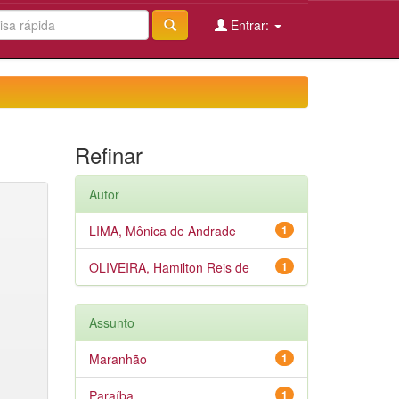
Entrar:
Refinar
Autor
LIMA, Mônica de Andrade
1
OLIVEIRA, Hamilton Reis de
1
Assunto
Maranhão
1
Paraíba
1