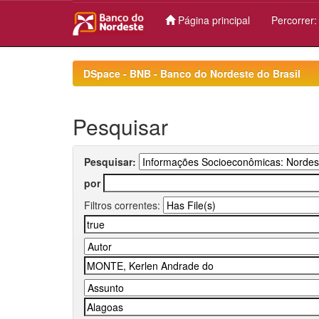
Página principal
Percorrer
Skip
navigation
DSpace - BNB - Banco do Nordeste do Brasil
Pesquisar
Pesquisar:
por
Filtros correntes: