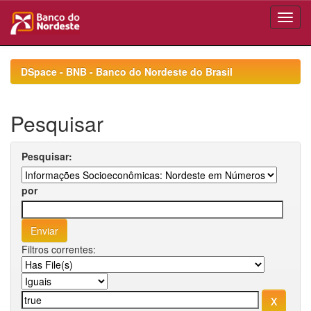
Skip
navigation
DSpace - BNB - Banco do Nordeste do Brasil
Pesquisar
Pesquisar:
por
Filtros correntes: