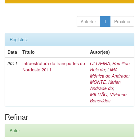
Anterior
1
Próxima
Registos:
Data
Título
Autor(es)
2011
Infraestrutura de transportes do
OLIVEIRA, Hamilton
Nordeste 2011
Reis de
;
LIMA,
Mônica de Andrade
;
MONTE, Kerlen
Andrade do
;
MILITÃO, Vivianne
Benevides
Refinar
Autor