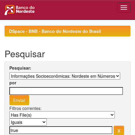
Skip
navigation
DSpace - BNB - Banco do Nordeste do Brasil
Pesquisar
Pesquisar:
por
Filtros correntes: