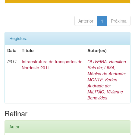
Anterior
1
Próxima
Registos:
Data
Título
Autor(es)
2011
Infraestrutura de transportes do
OLIVEIRA, Hamilton
Nordeste 2011
Reis de
;
LIMA,
Mônica de Andrade
;
MONTE, Kerlen
Andrade do
;
MILITÃO, Vivianne
Benevides
Refinar
Autor