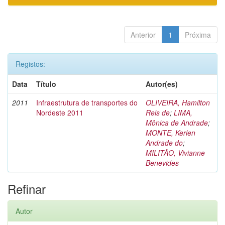
Anterior
1
Próxima
Registos:
Data
Título
Autor(es)
2011
Infraestrutura de transportes do
OLIVEIRA, Hamilton
Nordeste 2011
Reis de
;
LIMA,
Mônica de Andrade
;
MONTE, Kerlen
Andrade do
;
MILITÃO, Vivianne
Benevides
Refinar
Autor