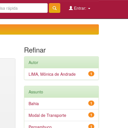
Entrar:
Refinar
Autor
LIMA, Mônica de Andrade
1
Assunto
Bahia
1
Modal de Transporte
1
Pernambuco
1