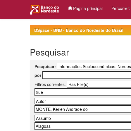
Página principal
Percorrer
Skip
navigation
DSpace - BNB - Banco do Nordeste do Brasil
Pesquisar
Pesquisar:
por
Filtros correntes: