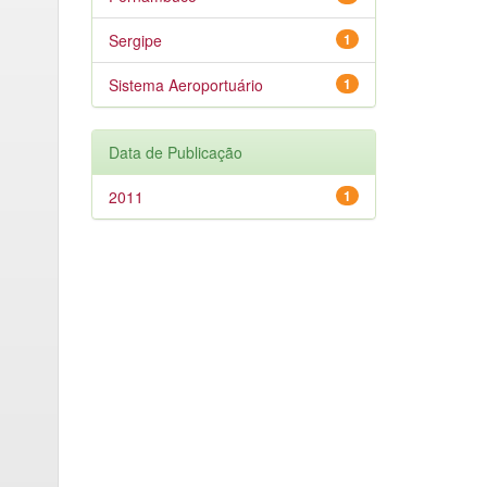
Sergipe
1
Sistema Aeroportuário
1
Data de Publicação
2011
1