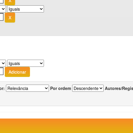
or:
Por ordem
Autores/Regi