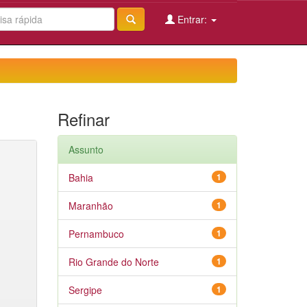
Entrar:
Refinar
Assunto
Bahia
1
Maranhão
1
Pernambuco
1
Rio Grande do Norte
1
Sergipe
1