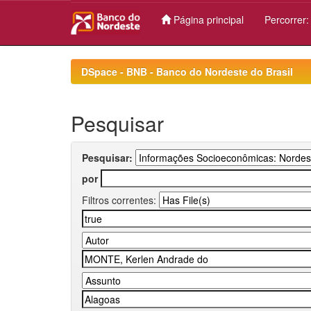
Página principal
Percorrer
Skip
navigation
DSpace - BNB - Banco do Nordeste do Brasil
Pesquisar
Pesquisar:
por
Filtros correntes: