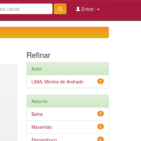
Entrar:
Refinar
Autor
LIMA, Mônica de Andrade
1
Assunto
Bahia
1
Maranhão
1
Pernambuco
1