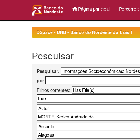
Página principal
Percorrer
Skip
navigation
DSpace - BNB - Banco do Nordeste do Brasil
Pesquisar
Pesquisar:
por
Filtros correntes: