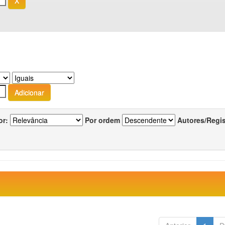
or:
Por ordem
Autores/Regi