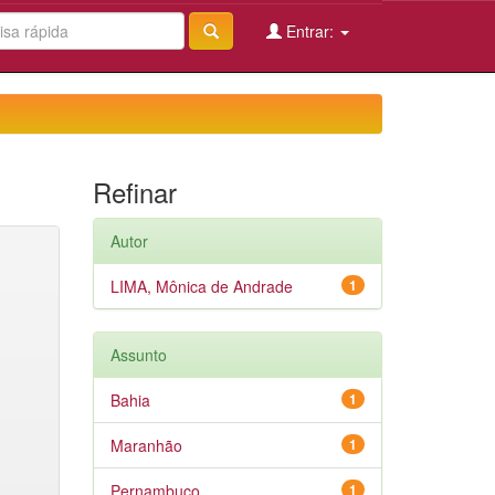
Entrar:
Refinar
Autor
LIMA, Mônica de Andrade
1
Assunto
Bahia
1
Maranhão
1
Pernambuco
1