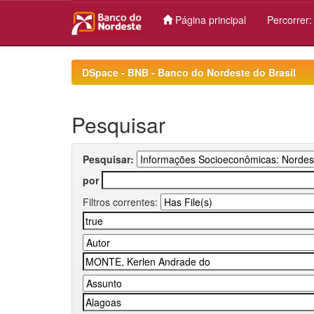
Página principal
Percorrer
Skip
navigation
DSpace - BNB - Banco do Nordeste do Brasil
Pesquisar
Pesquisar:
por
Filtros correntes: