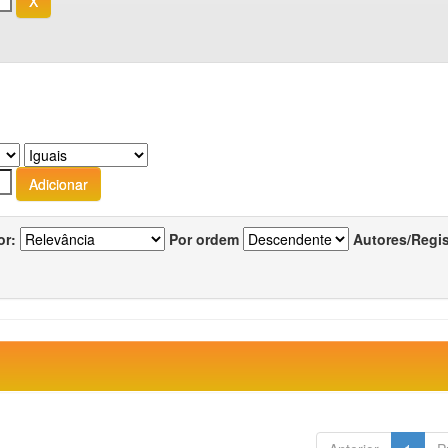
or:
Por ordem
Autores/Regi