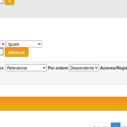
or:
Por ordem
Autores/Regi