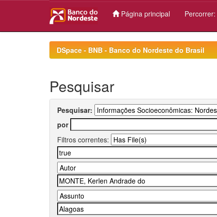
Página principal
Percorrer
Skip
navigation
DSpace - BNB - Banco do Nordeste do Brasil
Pesquisar
Pesquisar:
por
Filtros correntes: