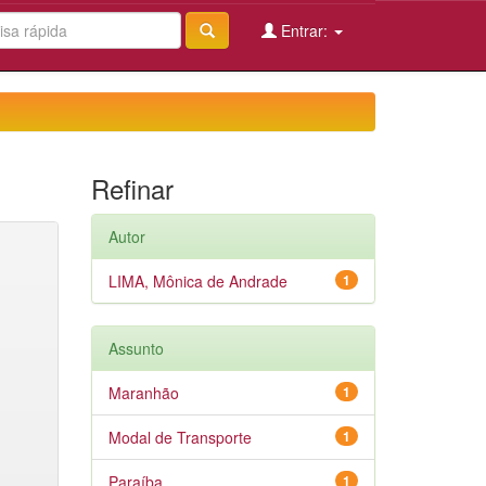
Entrar:
Refinar
Autor
LIMA, Mônica de Andrade
1
Assunto
Maranhão
1
Modal de Transporte
1
Paraíba
1