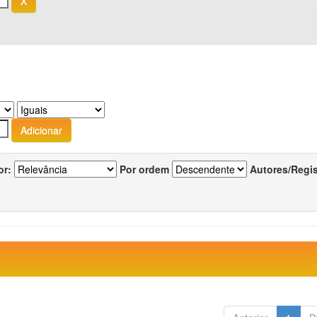
or:
Por ordem
Autores/Regi