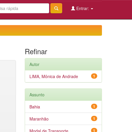
Entrar:
Refinar
Autor
LIMA, Mônica de Andrade
1
Assunto
Bahia
1
Maranhão
1
Modal de Transporte
1