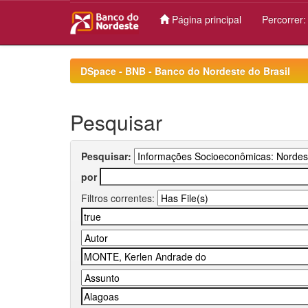
Página principal
Percorrer
Skip
navigation
DSpace - BNB - Banco do Nordeste do Brasil
Pesquisar
Pesquisar:
por
Filtros correntes: