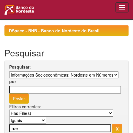
Skip
navigation
DSpace - BNB - Banco do Nordeste do Brasil
Pesquisar
Pesquisar:
por
Filtros correntes: