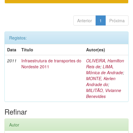
Anterior
1
Próxima
Registos:
Data
Título
Autor(es)
2011
Infraestrutura de transportes do
OLIVEIRA, Hamilton
Nordeste 2011
Reis de
;
LIMA,
Mônica de Andrade
;
MONTE, Kerlen
Andrade do
;
MILITÃO, Vivianne
Benevides
Refinar
Autor