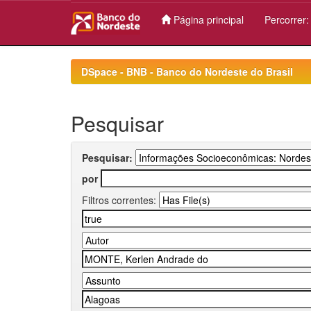
Página principal
Percorrer
Skip
navigation
DSpace - BNB - Banco do Nordeste do Brasil
Pesquisar
Pesquisar:
por
Filtros correntes: