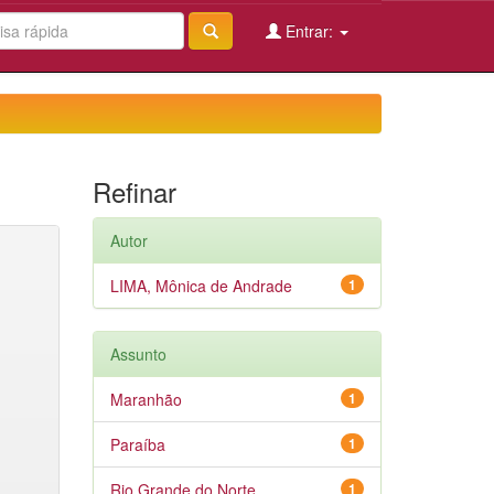
Entrar:
Refinar
Autor
LIMA, Mônica de Andrade
1
Assunto
Maranhão
1
Paraíba
1
Rio Grande do Norte
1