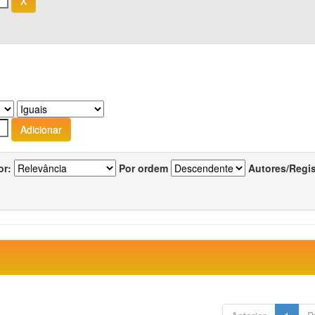
or:
Por ordem
Autores/Regi