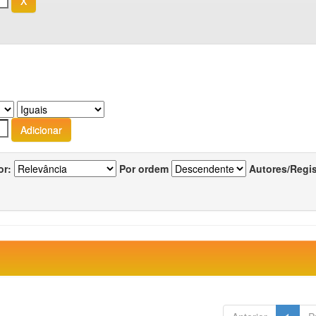
or:
Por ordem
Autores/Regi