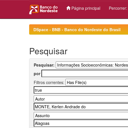
Página principal
Percorrer
Skip
navigation
DSpace - BNB - Banco do Nordeste do Brasil
Pesquisar
Pesquisar:
por
Filtros correntes: