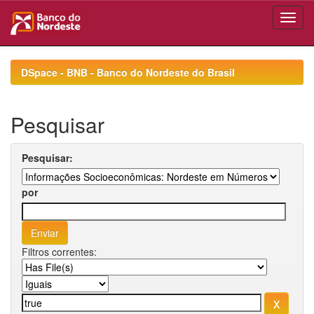
Skip
navigation
DSpace - BNB - Banco do Nordeste do Brasil
Pesquisar
Pesquisar:
por
Filtros correntes: