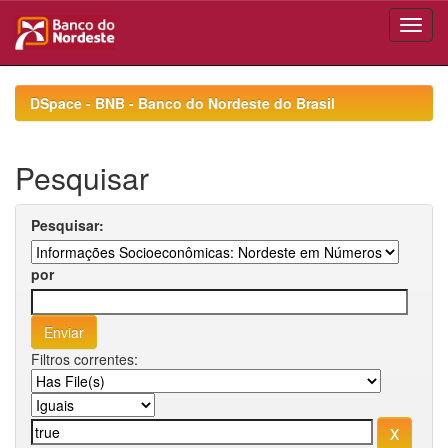
Skip
navigation
DSpace - BNB - Banco do Nordeste do Brasil
Pesquisar
Pesquisar:
por
Filtros correntes: