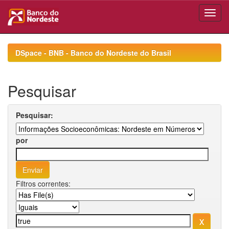
Skip
navigation
DSpace - BNB - Banco do Nordeste do Brasil
Pesquisar
Pesquisar:
por
Filtros correntes: