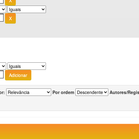
or:
Por ordem
Autores/Regi