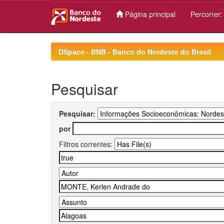
Página principal
Percorrer
Skip
navigation
DSpace - BNB - Banco do Nordeste do Brasil
Pesquisar
Pesquisar:
por
Filtros correntes: