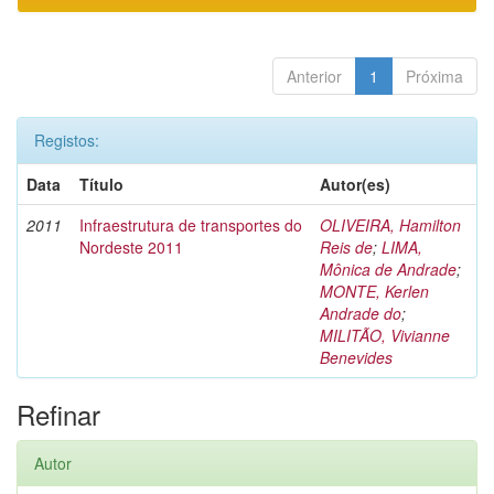
Anterior
1
Próxima
Registos:
Data
Título
Autor(es)
2011
Infraestrutura de transportes do
OLIVEIRA, Hamilton
Nordeste 2011
Reis de
;
LIMA,
Mônica de Andrade
;
MONTE, Kerlen
Andrade do
;
MILITÃO, Vivianne
Benevides
Refinar
Autor