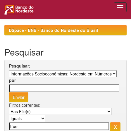
Skip
navigation
DSpace - BNB - Banco do Nordeste do Brasil
Pesquisar
Pesquisar:
por
Filtros correntes: