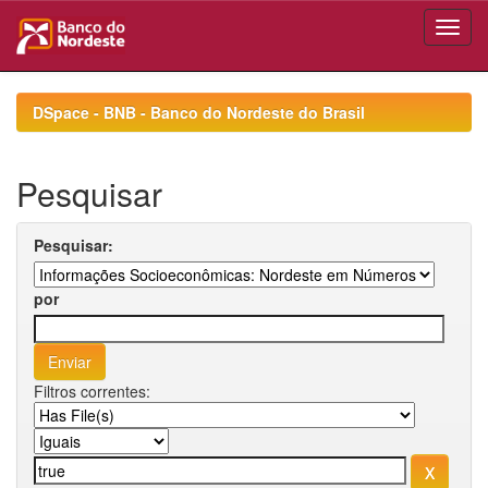
Skip
navigation
DSpace - BNB - Banco do Nordeste do Brasil
Pesquisar
Pesquisar:
por
Filtros correntes: