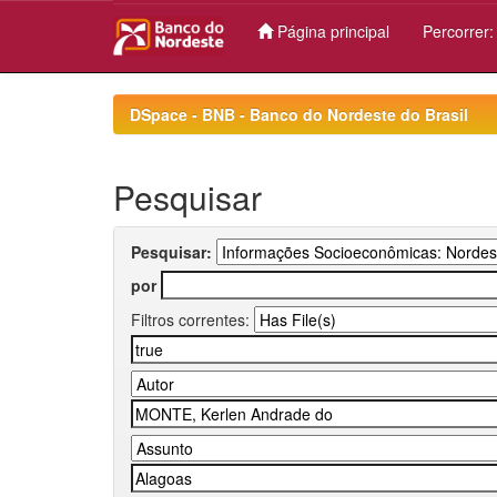
Página principal
Percorrer
Skip
navigation
DSpace - BNB - Banco do Nordeste do Brasil
Pesquisar
Pesquisar:
por
Filtros correntes: