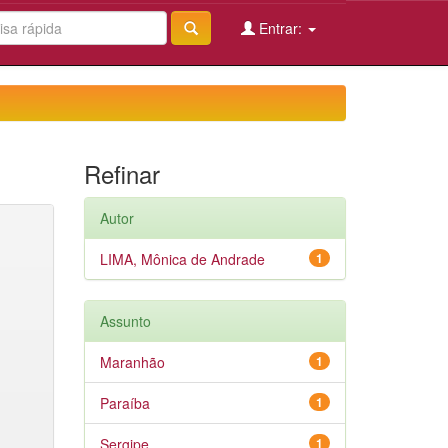
Entrar:
Refinar
Autor
LIMA, Mônica de Andrade
1
Assunto
Maranhão
1
Paraíba
1
Sergipe
1