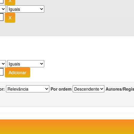
or:
Por ordem
Autores/Regi