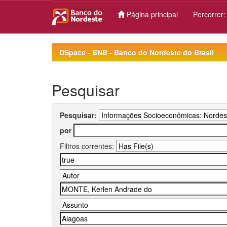
Página principal
Percorrer
Skip
navigation
DSpace - BNB - Banco do Nordeste do Brasil
Pesquisar
Pesquisar:
por
Filtros correntes: