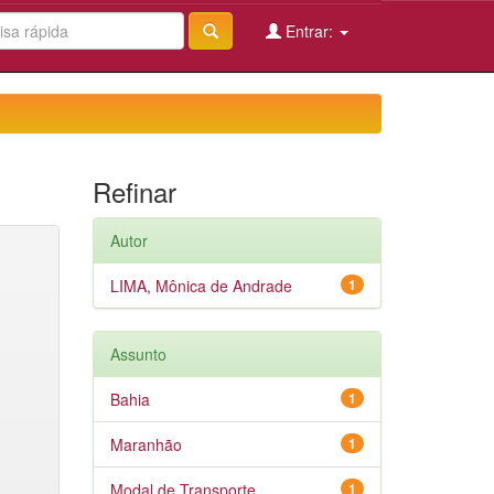
Entrar:
Refinar
Autor
LIMA, Mônica de Andrade
1
Assunto
Bahia
1
Maranhão
1
Modal de Transporte
1