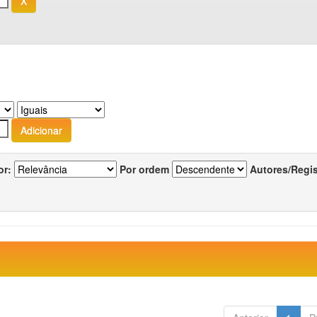
or:
Por ordem
Autores/Regi